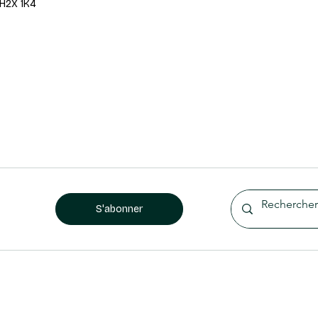
 H2X 1K4
S'abonner