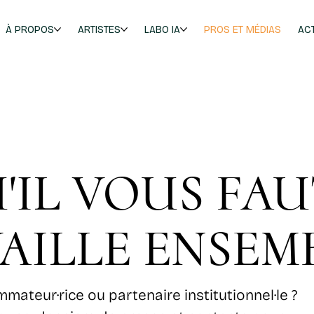
À PROPOS
ARTISTES
LABO IA
PROS ET MÉDIAS
AC
'IL VOUS FA
AILLE ENSEMB
mmateur·rice ou partenaire institutionnel·le ?