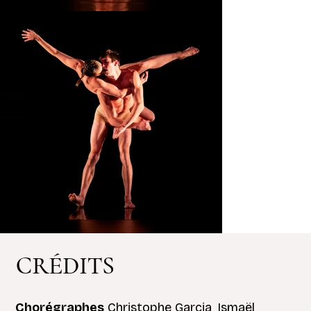
CRÉDITS
Chorégraphes
Christophe Garcia, Ismaël