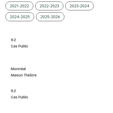
2021-2022
2022-2023
2023-2024
2024-2025
2025-2026
9.2
Cas Public
Montréal
Maison Théâtre
9.2
Cas Public