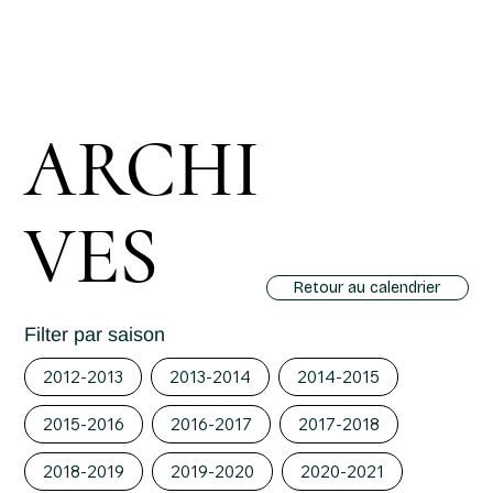
ARCHI
VES
Retour au calendrier
Filter par saison
2012-2013
2013-2014
2014-2015
2015-2016
2016-2017
2017-2018
2018-2019
2019-2020
2020-2021