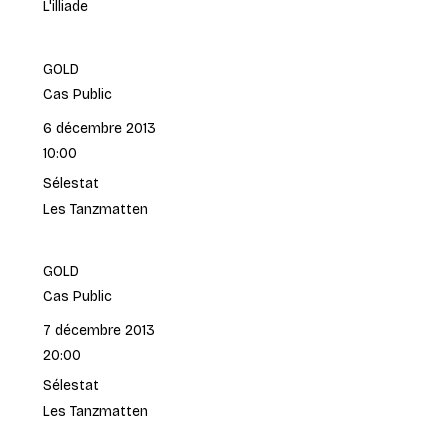
L'illiade
GOLD
Cas Public
6 décembre 2013
10:00
Sélestat
Les Tanzmatten
GOLD
Cas Public
7 décembre 2013
20:00
Sélestat
Les Tanzmatten