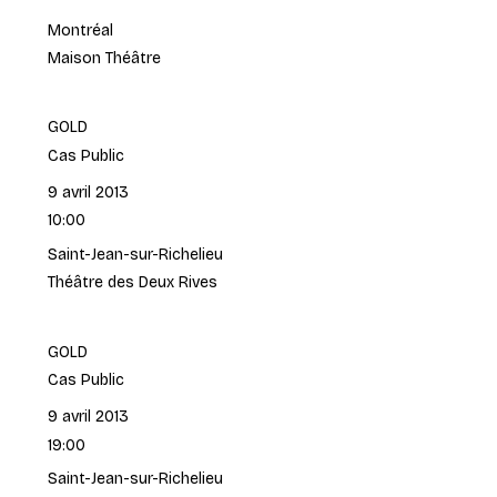
Montréal
Maison Théâtre
GOLD
Cas Public
9 avril 2013
10:00
Saint-Jean-sur-Richelieu
Théâtre des Deux Rives
GOLD
Cas Public
9 avril 2013
19:00
Saint-Jean-sur-Richelieu