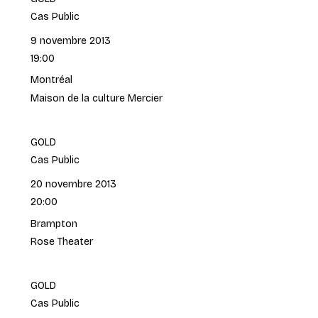
Cas Public
9 novembre 2013
19:00
Montréal
Maison de la culture Mercier
GOLD
Cas Public
20 novembre 2013
20:00
Brampton
Rose Theater
GOLD
Cas Public