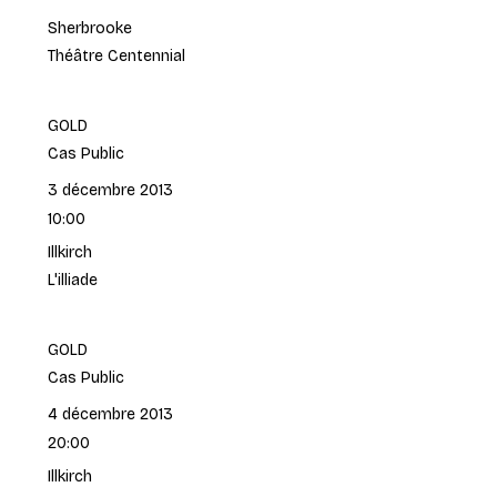
Sherbrooke
Théâtre Centennial
GOLD
Cas Public
3 décembre 2013
10:00
Illkirch
L'illiade
GOLD
Cas Public
4 décembre 2013
20:00
Illkirch