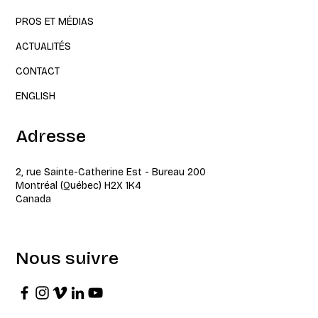
PROS ET MÉDIAS
ACTUALITÉS
CONTACT
ENGLISH
Adresse
2, rue Sainte-Catherine Est - Bureau 200
Montréal (Québec) H2X 1K4
Canada
Nous suivre