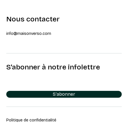
Nous contacter
info@maisonverso.com
S'abonner à notre infolettre
S'abonner
Politique de confidentialité