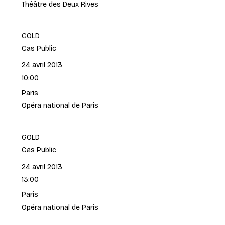
Théâtre des Deux Rives
GOLD
Cas Public
24 avril 2013
10:00
Paris
Opéra national de Paris
GOLD
Cas Public
24 avril 2013
13:00
Paris
Opéra national de Paris