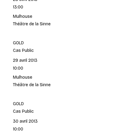
13:00
Mulhouse
Théâtre de la Sinne
GOLD
Cas Public
29 avril 2013
10:00
Mulhouse
Théâtre de la Sinne
GOLD
Cas Public
30 avril 2013
10:00