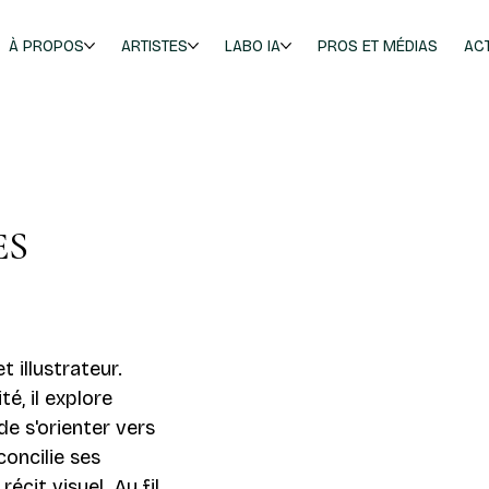
À PROPOS
ARTISTES
LABO IA
PROS ET MÉDIAS
AC
ES
illustrateur.
té, il explore
 de s'orienter vers
concilie ses
récit visuel. Au fil