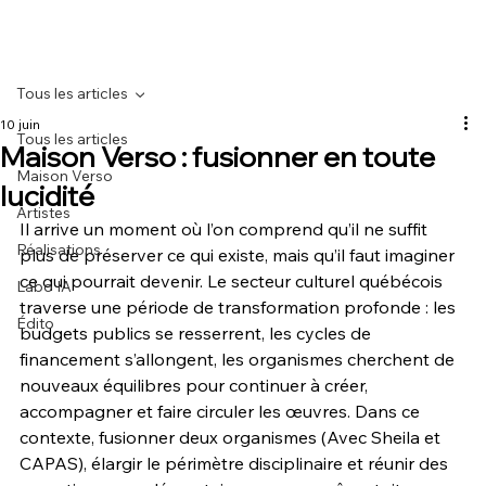
Tous les articles
10 juin
Tous les articles
Maison Verso : fusionner en toute
Maison Verso
lucidité
Artistes
Il arrive un moment où l’on comprend qu’il ne suffit 
Réalisations
plus de préserver ce qui existe, mais qu’il faut imaginer 
ce qui pourrait devenir. Le secteur culturel québécois 
Labo IA
traverse une période de transformation profonde : les 
Édito
budgets publics se resserrent, les cycles de 
financement s’allongent, les organismes cherchent de 
nouveaux équilibres pour continuer à créer, 
accompagner et faire circuler les œuvres. Dans ce 
contexte, fusionner deux organismes (Avec Sheila et 
CAPAS), élargir le périmètre disciplinaire et réunir des 